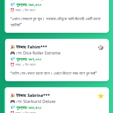
💎 পুরস্কার: ৳৯৮,৫০০
⏰ সময়: ১ দিন আগে
“এখানে গেমগুলো খুব স্মুথ। গনজোর কৌতুকে আমি জিতেছি একটি ভালো
প্রাইজ!”
🎲
🎉 ইউজার: Fahim***
🎮 গেম: Dice Roller Extreme
💎 পুরস্কার: ৳৬৭,০০০
⏰ সময়: ২ দিন আগে
“ডাইস গেম খেলতে ভালো লাগে। এখানে জিততে সময় লাগে খুব কম!”
⭐
🎉 ইউজার: Sabrina***
🎮 গেম: Starburst Deluxe
💎 পুরস্কার: ৳৫৫,৫০০
⏰ সময়: ৩ দিন আগে