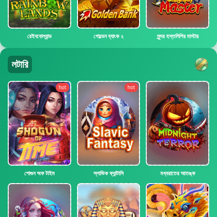
রেইনবোল্যান্ড
গোল্ডেন ব্যাংক ২
সুন্দর হস্তলিপির মাস্টার
লটারি
hot
hot
শোগুন অফ টাইম
স্লাভিক ফ্যান্টাসি
মধ্যরাতের আতঙ্ক