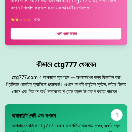
আরও ভালো জিতের সম্ভাবনা তৈরি করে। ctg777-এ এই গেমটি খেলে
আপনি উপভোগ করতে পারবেন এক আকর্ষণীয় গেমপ্লে।
★★☆☆☆
সহজ
খেলা শুরু করুন
কীভাবে ctg777 খেলবেন
ctg777.com এ আপনাকে স্বাগতম — বাংলাদেশের জন্য ডিজাইন করা
প্রিমিয়াম মোবাইল ক্যাসিনো প্ল্যাটফর্ম। এখানে আপনি ভার্চুয়াল স্লটস, লাইভ ডিলার
গেমস এবং নিরাপদ অর্থ লেনদেনের মাধ্যমে আনন্দ উপভোগ করতে পারবেন।
1
অ্যাকাউন্ট তৈরি এবং লগইন
আপনার মোবাইলে ctg777.com অ্যাপটি ডাউনলোড করুন, একটি নতুন