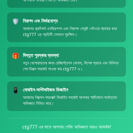
31/07/2026 রহমানম*** জিতেছেন 26,500 BDT 🏆
31/07/2026 রহমানশ*** বোনাস পেয়েছেন 2,050 BDT 🎁
31/07/2026 রহমানখ*** রিবেট পেয়েছেন 1,500 BDT 🎊
🛡️
নিরাপদ এবং নির্ভরযোগ্য
31/07/2026 খন*** জ্যাকপট জিতেছেন 64,000 BDT 🚀
আমাদের প্ল্যাটফর্ম এনক্রিপশন এবং নিরাপদ পেমেন্ট গেটওয়ে ব্যবহার করে
31/07/2026 তপ*** জ্যাকপট জিতেছেন 142,000 BDT 💥
ctg777 এর প্রতিটি লেনদেন সুরক্ষিত।
31/07/2026 রহমানহ*** রিবেট পেয়েছেন 350 BDT 💵
31/07/2026 ধর*** জিতেছেন 13,000 BDT 🏆
31/07/2026 বস*** রিবেট পেয়েছেন 450 BDT 💵
🎁
বিস্তৃত পুরস্কার ব্যবস্থা
31/07/2026 বসু*** জ্যাকপট জিতেছেন 145,000 BDT 💥
নতুন খেলোয়াড়দের জন্য রেজিস্ট্রেশন বোনাস, বিশেষ প্রচার এবং বিভিন্ন
31/07/2026 রহমানখা*** রিবেট পেয়েছেন 850 BDT 💵
গেম বিকল্প সহজেই পাওয়া যায় ctg777 এ।
31/07/2026 রহমানমি*** বোনাস পেয়েছেন 1,100 BDT ✨
31/07/2026 রহমানকা*** রিবেট পেয়েছেন 800 BDT 🔄
31/07/2026 রহমানহো*** উত্তোলন সফল 6,200 BDT 🏦
📱
মোবাইল-অপ্টিমাইজড ডিজাইন
31/07/2026 রহমানমজ*** উত্তোলন সফল 13,900 BDT ✅
আমাদের পিক্সেল-পারফেক্ট ডিজাইন সহজেই আপনার স্মার্টফোনে সর্বোত্তম
31/07/2026 রহমানমো*** রিবেট পেয়েছেন 900 BDT 💵
অভিজ্ঞতা নিশ্চিত করে।
31/07/2026 রহমানকাজ*** জিতেছেন 28,000 BDT 🔥
31/07/2026 রহমানই*** জিতেছেন 34,000 BDT 💰
31/07/2026 রহমানশে*** জ্যাকপট জিতেছেন 37,000 BDT 💥
ctg777 এর সাথে আপনার গেমিং অভিজ্ঞতা আরও আকর্ষক!
31/07/2026 মীর*** রিবেট পেয়েছেন 600 BDT 💵