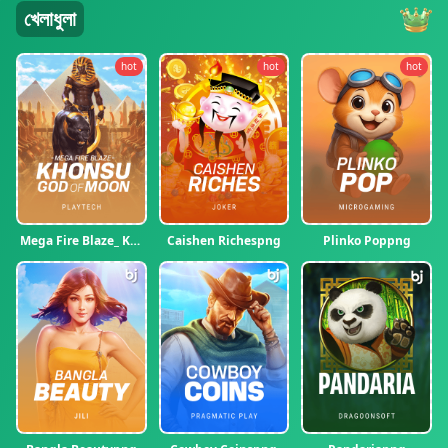
খেলাধুলা
hot
hot
hot
Mega Fire Blaze_ Khonsu God of Moonpng
Caishen Richespng
Plinko Poppng