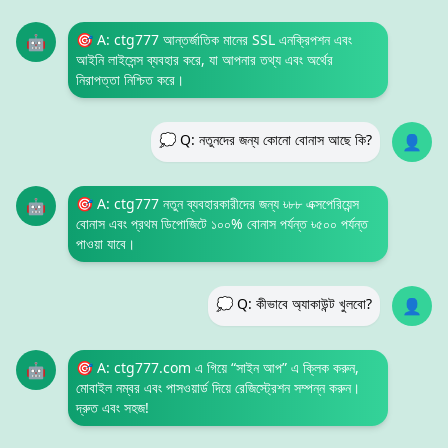
🎯 A: ctg777 আন্তর্জাতিক মানের SSL এনক্রিপশন এবং
🤖
আইনি লাইসেন্স ব্যবহার করে, যা আপনার তথ্য এবং অর্থের
নিরাপত্তা নিশ্চিত করে।
💭 Q: নতুনদের জন্য কোনো বোনাস আছে কি?
👤
🎯 A: ctg777 নতুন ব্যবহারকারীদের জন্য ৳৮৮ এক্সপেরিয়েন্স
🤖
বোনাস এবং প্রথম ডিপোজিটে ১০০% বোনাস পর্যন্ত ৳৫০০ পর্যন্ত
পাওয়া যাবে।
💭 Q: কীভাবে অ্যাকাউন্ট খুলবো?
👤
🎯 A: ctg777.com এ গিয়ে “সাইন আপ” এ ক্লিক করুন,
🤖
মোবাইল নম্বর এবং পাসওয়ার্ড দিয়ে রেজিস্ট্রেশন সম্পন্ন করুন।
দ্রুত এবং সহজ!