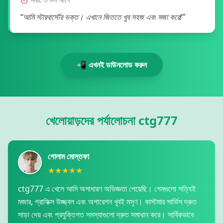
“আমি স্টারবার্স্টের ভক্ত। এখানে জিততে খুব সহজ এবং মজা করে!”
📲 এখনই ডাউনলোড করুন
খেলোয়াড়দের পর্যালোচনা ctg777
গোলাম মোস্তফা
★★★★★
ctg777 এ খেলে আমি অসাধারণ অভিজ্ঞতা পেয়েছি। গেমগুলো সত্যিই
মজার, গ্রাফিক্স উজ্জ্বল এবং অপারেশন খুবই মসৃণ। কাস্টমার সার্ভিস দ্রুত
সাড়া দেয় এবং প্রযুক্তিগত সমস্যাগুলো দ্রুত সমাধান করে। সার্বিকভাবে