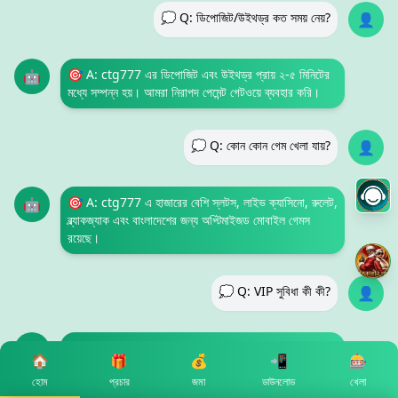
💭 Q: ডিপোজিট/উইথড্র কত সময় নেয়?
👤
🎯 A: ctg777 এর ডিপোজিট এবং উইথড্র প্রায় ২-৫ মিনিটের
🤖
মধ্যে সম্পন্ন হয়। আমরা নিরাপদ পেমেন্ট গেটওয়ে ব্যবহার করি।
💭 Q: কোন কোন গেম খেলা যায়?
👤
🎯 A: ctg777 এ হাজারের বেশি স্লটস, লাইভ ক্যাসিনো, রুলেট,
🤖
ব্ল্যাকজ্যাক এবং বাংলাদেশের জন্য অপ্টিমাইজড মোবাইল গেমস
রয়েছে।
💭 Q: VIP সুবিধা কী কী?
👤
🎯 A: ctg777 এর VIP সদস্যদের পাওয়া যাবে এক্সক্লুসিভ
🤖
🏠
🎁
💰
📲
🎰
বোনাস, ফ্রি স্পিন, পার্সোনাল ম্যানেজার এবং মাসিক গিফট প্যাকেজ।
হোম
প্রচার
জমা
ডাউনলোড
খেলা