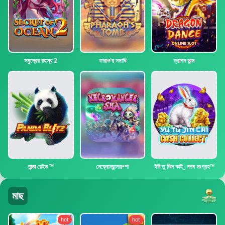
সমুদ্রের রহস্য 2
ফারাও'র সমাধি
ড্রাগন ডান্স
পান্ডা রেইড ™
নেক্রোম্যান্সার•শা
ইউ তু জিন কাই_ নগদ সংগ্রহ™
মাছ
hot
hot