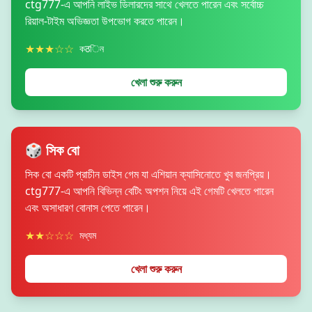
ctg777-এ আপনি লাইভ ডিলারদের সাথে খেলতে পারেন এবং সর্বোচ্চ
রিয়াল-টাইম অভিজ্ঞতা উপভোগ করতে পারেন।
★★★☆☆
কठিন
খেলা শুরু করুন
🎲 সিক বো
সিক বো একটি প্রাচীন ডাইস গেম যা এশিয়ান ক্যাসিনোতে খুব জনপ্রিয়।
ctg777-এ আপনি বিভিন্ন বেটিং অপশন নিয়ে এই গেমটি খেলতে পারেন
এবং অসাধারণ বোনাস পেতে পারেন।
★★☆☆☆
মধ্যম
খেলা শুরু করুন