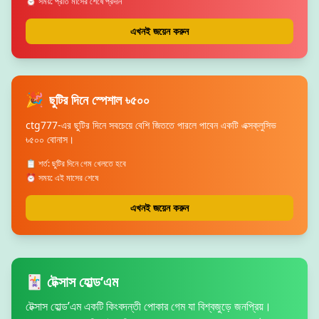
⏰ সময়: প্রতি মাসের শেষে প্রদান
এখনই জয়েন করুন
🎉
ছুটির দিনে স্পেশাল ৳৫০০
ctg777-এর ছুটির দিনে সবচেয়ে বেশি জিততে পারলে পাবেন একটি এক্সক্লুসিভ
৳৫০০ বোনাস।
📋 শর্ত: ছুটির দিনে গেম খেলতে হবে
⏰ সময়: এই মাসের শেষে
এখনই জয়েন করুন
🃏 টেক্সাস হোল্ড’এম
টেক্সাস হোল্ড’এম একটি কিংবদন্তী পোকার গেম যা বিশ্বজুড়ে জনপ্রিয়।