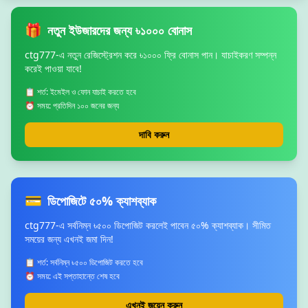
🎁
নতুন ইউজারদের জন্য ৳১০০০ বোনাস
ctg777-এ নতুন রেজিস্ট্রেশন করে ৳১০০০ ফ্রি বোনাস পান। যাচাইকরণ সম্পন্ন
করেই পাওয়া যাবে!
📋 শর্ত: ইমেইল ও ফোন যাচাই করতে হবে
⏰ সময়: প্রতিদিন ১০০ জনের জন্য
দাবি করুন
💳
ডিপোজিটে ৫০% ক্যাশব্যাক
ctg777-এ সর্বনিম্ন ৳৫০০ ডিপোজিট করলেই পাবেন ৫০% ক্যাশব্যাক। সীমিত
সময়ের জন্য এখনই জমা দিন!
📋 শর্ত: সর্বনিম্ন ৳৫০০ ডিপোজিট করতে হবে
⏰ সময়: এই সপ্তাহান্তে শেষ হবে
এখনই জয়েন করুন