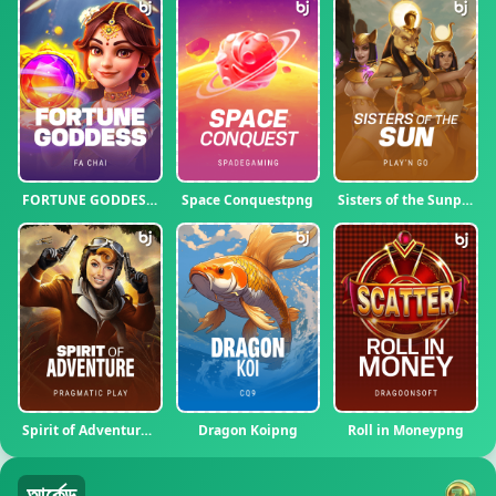
FORTUNE GODDESSpng
Space Conquestpng
Sisters of the Sunpng
Spirit of Adventurepng
Dragon Koipng
Roll in Moneypng
আর্কেড